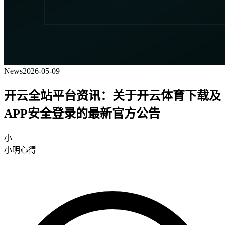
News
2026-05-09
开云全站平台资讯：关于开云体育下载及
APP安全登录的最新官方公告
小
小明心得