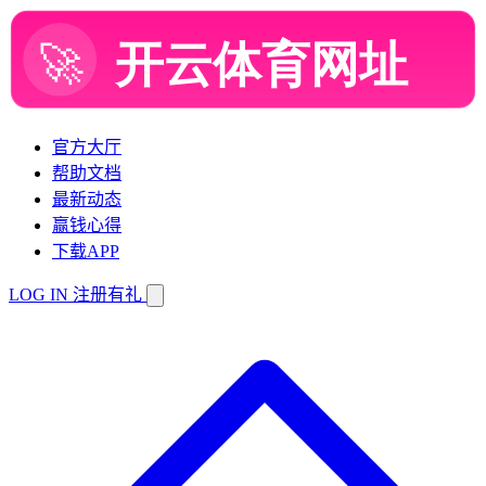
官方大厅
帮助文档
最新动态
赢钱心得
下载APP
LOG IN
注册有礼