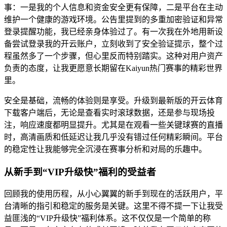
事：一是我的个人信息和资金安全更有保障，二是平台在主动
维护一个健康的游戏环境。公告里提到的多重加密验证和异常
登录提醒功能，我已经亲身体验过了。有一次我在外地用新设
备尝试登录我的开云账户，立刻收到了安全验证提示，整个过
程虽然多了一个步骤，但心里反而特别踏实。这种对用户资产
负责的态度，让我更愿意长期留在Kaiyun热门赛事的精彩世界
里。
安全是基础，流畅的体验则是享受。升级到最新版的开云体育
下载客户端后，无论是查看实时滚球数据，还是参与现场投
注，响应速度都明显提升。尤其是在观看一些关键球赛的直播
时，高清画质和低延迟让我几乎没有错过任何精彩瞬间。平台
的稳定性让我能够完全沉浸在赛事分析和对局的乐趣中。
从新手到“VIP升级快”福利的受益者
回顾我的使用历程，从小心翼翼的新手到现在的活跃用户，平
台清晰的指引和稳定的服务是关键。这里不得不提一下让我受
益匪浅的“VIP升级快”福利体系。这不仅仅是一个简单的称