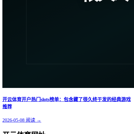
开云体育开户热门slots榜单：包含藏了很久终于发的经典游戏
推荐
2026-05-08
阅读
→