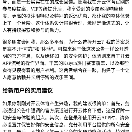
号，而是一套实实在在的成长回馈。随着我在开云体育官网的
参与度提高，VIP等级提升后，我享受到的专属客服响应速
度、更高的投注限额以及特别的返还优惠，都让我的整体体验
上了一个台阶。这个体系设计得很合理，激励是渐进式的，让
人有持续探索和参与的动力。
很多朋友会问我，那么多平台，为什么选择开云？我的答案总
是离不开“可靠”和“体验”。可靠来源于像这次公告一样公开透
明的官方信息，以及始终如一的安全防护；体验则来自于开云
APP流畅的操作界面、丰富的Kaiyun热门赛事覆盖，以及那些
看得见摸得着的用户福利。这两者结合在一起，构建了一个让
人愿意信赖并长期停留的娱乐空间。
给新用户的实用建议
如果你刚刚对开云体育产生兴趣，我的建议很简单：首先，务
必通过公告中强调的官方渠道进行开云体育下载，这是保障一
切安全与体验的起点。其次，在登录和使用开云APP时，请务
必设置并保管好你的安全信息，充分利用平台提供的所有安全
工具。最后，不妨多了解一下平台的各项功能和活动，特别是