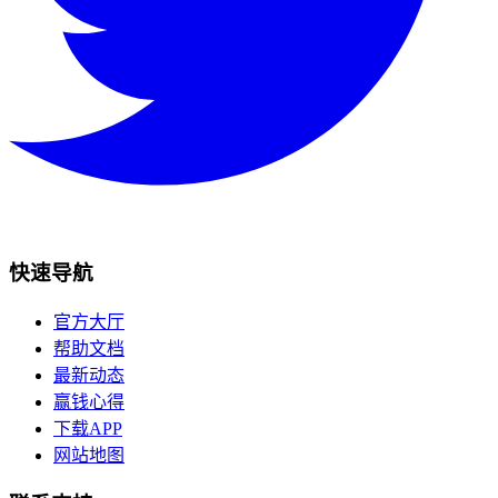
快速导航
官方大厅
帮助文档
最新动态
赢钱心得
下载APP
网站地图