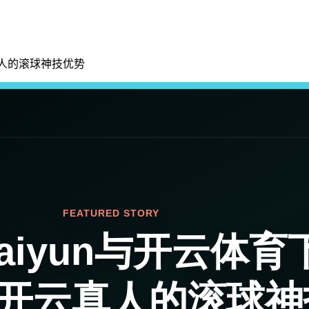
真人的滚球神技优势