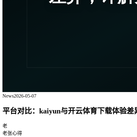
News
2026-05-07
平台对比：kaiyun与开云体育下载体验
老
老张心得